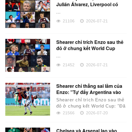
Julián Álvarez, Liverpool có
mục tiêu mới
...
21106
2026-07-21
Shearer chỉ trích Enzo sau thẻ
đỏ ở chung kết World Cup
...
21452
2026-07-21
Shearer chỉ thẳng sai lầm của
Enzo: "Tự đẩy Argentina vào
thất bại!"
Shearer chỉ trích Enzo sau thẻ
đỏ ở chung kết World Cup: "Đã
có thẻ vàng mà còn vào bóng
21566
2026-07-20
như v...
Chelsea và Arsenal lao vào