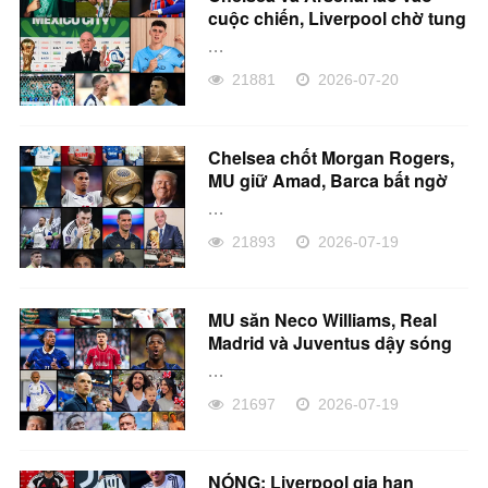
cuộc chiến, Liverpool chờ tung
đòn
...
21881
2026-07-20
Chelsea chốt Morgan Rogers,
MU giữ Amad, Barca bất ngờ
nhắm Gyökeres
...
21893
2026-07-19
MU săn Neco Williams, Real
Madrid và Juventus dậy sóng
...
21697
2026-07-19
NÓNG: Liverpool gia hạn