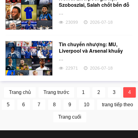
Szoboszlai, Salah chốt bến đỗ
mới?
...
23099
2026-07-18
Tin chuyển nhượng: MU,
Liverpool và Arsenal khuấy
đảo TTCN
...
22971
2026-07-18
Trang chủ
Trang trước
1
2
3
4
5
6
7
8
9
10
trang tiếp theo
Trang cuối