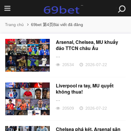
Trang chủ
69bet 第4页Bài viết đã đăng
Arsenal, Chelsea, MU khuấy
đảo TTCN châu Âu
...
20534
2026-07-22
Liverpool ra tay, MU quyết
không thua!
...
20509
2026-07-22
Chelsea phá két, Arsenal săn